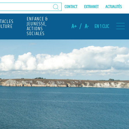
CONTACT
EXTRANET
ACTUALITÉS
ENFANCE &
CTACLES
JEUNESSE,
A+
/
A-
ULTURE
EN 1 CLIC
ACTIONS
SOCIALES