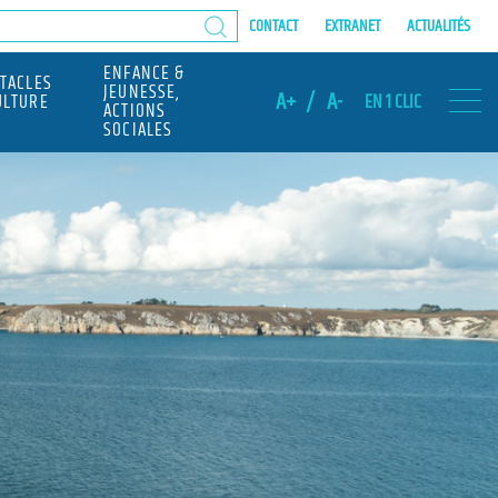
CONTACT
EXTRANET
ACTUALITÉS
ENFANCE &
CTACLES
JEUNESSE,
A+
/
A-
ULTURE
EN 1 CLIC
ACTIONS
SOCIALES