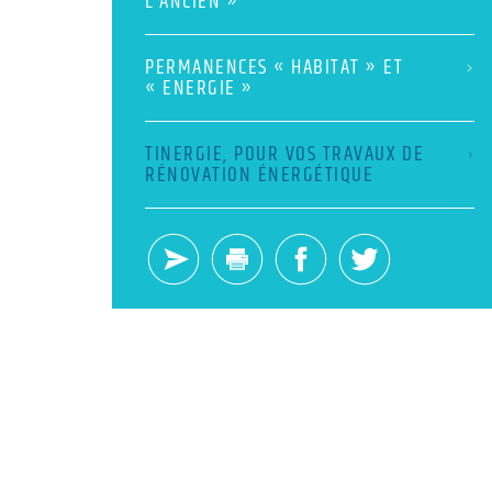
L’ANCIEN »
PERMANENCES « HABITAT » ET
« ENERGIE »
TINERGIE, POUR VOS TRAVAUX DE
RÉNOVATION ÉNERGÉTIQUE