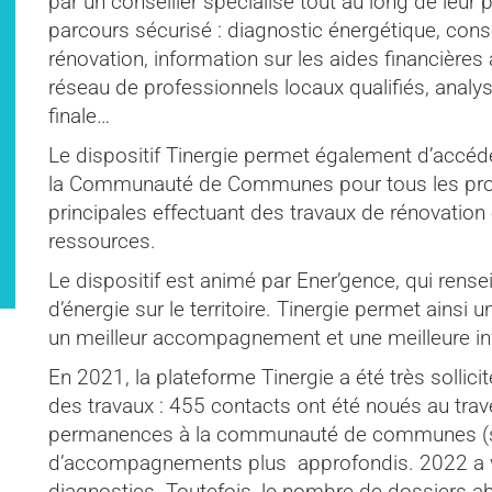
par un conseiller spécialisé tout au long de leur 
parcours sécurisé : diagnostic énergétique, conse
rénovation, information sur les aides financières
réseau de professionnels locaux qualifiés, analy
finale…
Le dispositif Tinergie permet également d’accéde
la Communauté de Communes pour tous les prop
principales effectuant des travaux de rénovation 
ressources.
Le dispositif est animé par Ener’gence, qui rens
d’énergie sur le territoire. Tinergie permet ainsi 
un meilleur accompagnement et une meilleure in
En 2021, la plateforme Tinergie a été très sollici
des travaux : 455 contacts ont été noués au trav
permanences à la communauté de communes (si
d’accompagnements plus approfondis. 2022 a 
diagnostics. Toutefois, le nombre de dossiers ab