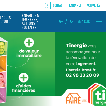
CONTACT
EXTRANET
ACTUALITÉS
ENFANCE &
CTACLES
JEUNESSE,
A+
/
A-
ULTURE
EN 1 CLIC
ACTIONS
SOCIALES