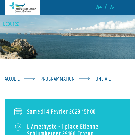
A+
/
A-
Ecoutez
ACCUEIL
PROGRAMMATION
UNE VIE
Samedi 4 Février 2023
15h00
L’Améthyste - 1 place Etienne
Schlumberger 29160 Crozon